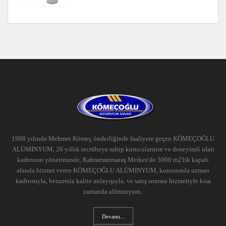
1988 yılında Mehmet Kömeç önderliğinde faaliyete geçen KÖMEÇOĞLU
ALÜMİNYUM, 26 yıllık tecrübeye sahip kurucularının ve deneyimli idari
kadronun yönetiminde, Kahramanmaraş Merkez'de 5000 m2'lik kapalı
alanda hizmet veren KÖMEÇOĞLU ALÜMİNYUM, konusunda uzman
kadrosuyla, benzersiz kalite anlayışıyla, ve satış sonrası hizmetiyle kısa
zamanda alüminyum..
Devamı...