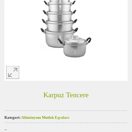
Karpuz Tencere
Kategori:
Alüminyum Mutfak Eşyaları
--