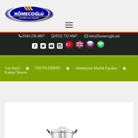
0344 236 4007
0532 732 6847
info@komecoglu.net
Ana Sayfa
ÜRÜNLERİMİZ
Alüminyum Mutfak Eşyaları
Karpuz Tencere