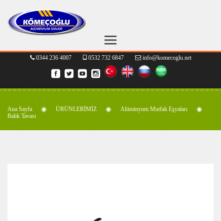
0344 236 4007
0532 732 6847
info@komecoglu.net
Ana Sayfa
ÜRÜNLERİMİZ
Alüminyum Mutfak Eşyaları
Balık Tavası