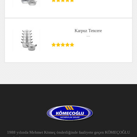
Karpuz Tencere
---
1988 yılında Mehmet Kömeç önderliğinde faaliyete geçen KÖMEÇOĞLU