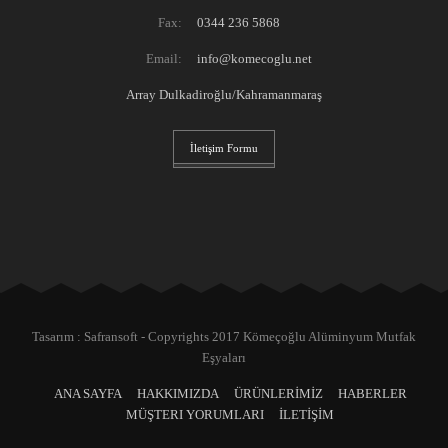
Fax:
0344 236 5868
Email:
info@komecoglu.net
Array Dulkadiroğlu/Kahramanmaraş
İletişim Formu
Tasarım : Safransoft - Copyrights 2017 Kömeçoğlu Alüminyum Mutfak
Eşyaları
ANA SAYFA
HAKKIMIZDA
ÜRÜNLERİMİZ
HABERLER
MÜŞTERI YORUMLARI
İLETİŞİM