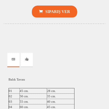
SIPARIŞ VER
Balık Tavası
01
45 cm.
28 cm.
02
50 cm.
35 cm.
03
55 cm.
40 cm.
04
60 cm.
45 cm.