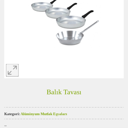
Balık Tavası
Kategori:
Alüminyum Mutfak Eşyaları
--