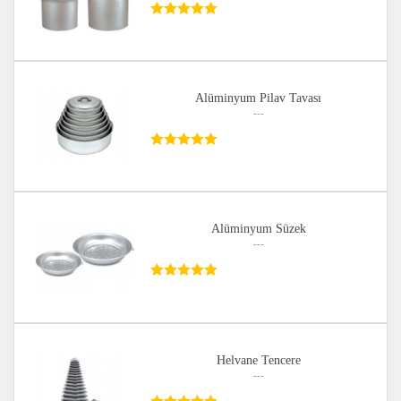
Alüminyum Pilav Tavası
---
Alüminyum Süzek
---
Helvane Tencere
---