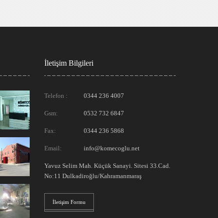
İletişim Bilgileri
Telefon :
0344 236 4007
Gsm:
0532 732 6847
Fax:
0344 236 5868
Email:
info@komecoglu.net
Yavuz Selim Mah. Küçük Sanayi. Sitesi 33.Cad.
No:11 Dulkadiroğlu/Kahramanmaraş
İletişim Formu