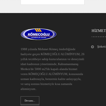
HİZME
Şirket
1988 yılında Mehmet Kömeç önderliğinde
faaliyete geçen KÖMEÇOĞLU ALÜMİNYUM, 26
yıllık tecrübeye sahip kurucularının ve deneyimli
idari kadronun yönetiminde, Kahramanmaraş
Merkez'de 5000 m2'lik kapalı alanda hizmet
veren KÖMEÇOĞLU ALÜMİNYUM, konusunda
uzman kadrosuyla, benzersiz kalite anlayışıyla,
ve satış sonrası hizmetiyle kısa zamanda
alüminyum..
Devamı...