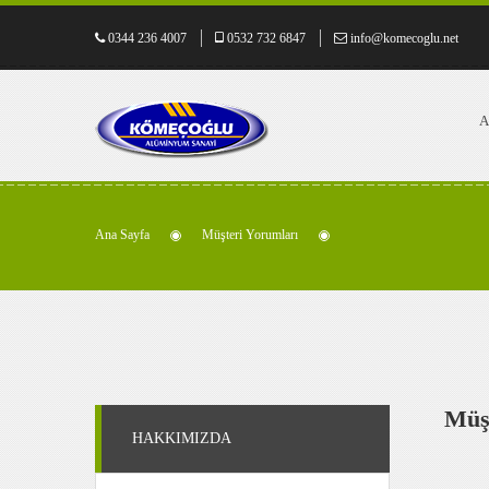
0344 236 4007
0532 732 6847
info@komecoglu.net
A
Ana Sayfa
Müşteri Yorumları
Müş
HAKKIMIZDA